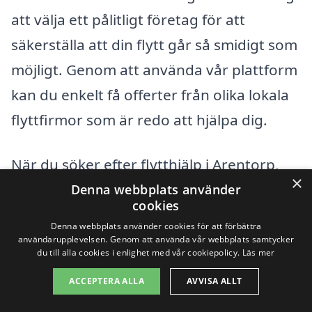
att välja ett pålitligt företag för att
säkerställa att din flytt går så smidigt som
möjligt. Genom att använda vår plattform
kan du enkelt få offerter från olika lokala
flyttfirmor som är redo att hjälpa dig.
När du söker efter flytthjälp i Arentorp,
×
överväg även att titta på företag i
Denna webbplats använder
cookies
närliggande städer. Här är några exempel
Denna webbplats använder cookies för att förbättra
på närliggande platser där du kan hitta
användarupplevelsen. Genom att använda vår webbplats samtycker
du till alla cookies i enlighet med vår cookiepolicy.
Läs mer
professionell flytthjälp:
ACCEPTERA ALLA
AVVISA ALLT
Vara