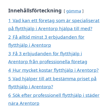
Innehållsförteckning
gömma
1
Vad kan ett företag som är specialiserat
på flytthjälp i Arentorp hjälpa till med?
2
Få alltid minst 3 erbjudanden för
flytthjälp i Arentorp
3
Få 3 erbjudanden för flytthjälp i
Arentorp från professionella företag
4
Hur mycket kostar flytthjälp i Arentorp?
5
Vad hjälper till att bestämma priset på
flytthjälp i Arentorp?
6
Sök efter professionell flytthjälp i städer
nära Arentorp