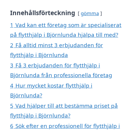
Innehållsförteckning
gömma
1
Vad kan ett företag som är specialiserat
på flytthjälp i Björnlunda hjälpa till med?
2
Få alltid minst 3 erbjudanden för
flytthjälp i Björnlunda
3
Få 3 erbjudanden för flytthjälp i
Björnlunda från professionella företag
4
Hur mycket kostar flytthjälp i
Björnlunda?
5
Vad hjälper till att bestämma priset på
flytthjälp i Björnlunda?
6
Sök efter en professionell för flytthjälp i