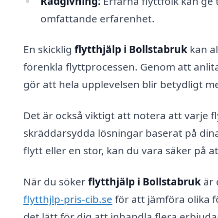
Rådgivning:
Erfarna flyttfolk kan ge 
omfattande erfarenhet.
En skicklig
flytthjälp i Bollstabruk
kan al
förenkla flyttprocessen. Genom att anlita
gör att hela upplevelsen blir betydligt m
Det är också viktigt att notera att varje f
skräddarsydda lösningar baserat på dina
flytt eller en stor, kan du vara säker på a
När du söker
flytthjälp i Bollstabruk
är 
flytthjlp-pris-cib.se
för att jämföra olika
det lätt för dig att inhandla flera erbju