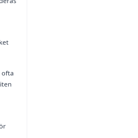
 deras
ket
 ofta
iten
ör