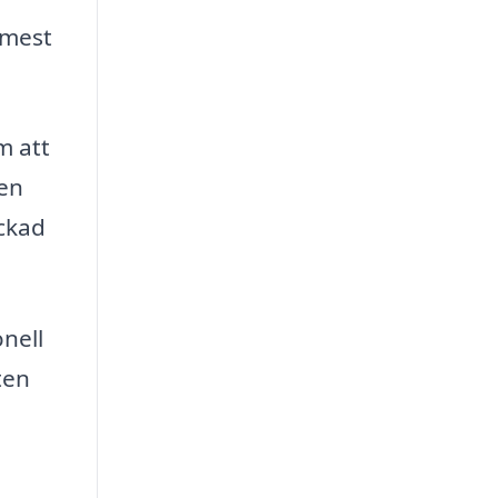
 mest
m att
 en
yckad
onell
ten