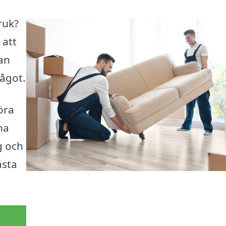
bruk?
 att
kan
ågot.
öra
na
g och
ästa