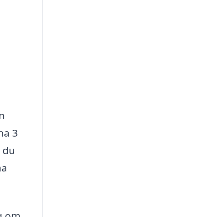
en
nna 3
n du
na
ng om