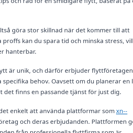
tips och råd för en smidigare flytt, baserat på
ltså göra stor skillnad när det kommer till att
 proffs kan du spara tid och minska stress, vil
er hanterbar.
lytt är unik, och därför erbjuder flyttföretagen
 specifika behov. Oavsett om du planerar en l
tt det finns en passande tjänst för just dig.
det enkelt att använda plattformar som
xn--
 företag och deras erbjudanden. Plattformen g
danden från professionella flyttfirma som är