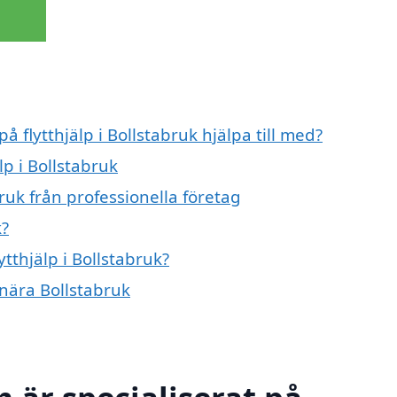
å flytthjälp i Bollstabruk hjälpa till med?
lp i Bollstabruk
bruk från professionella företag
k?
ytthjälp i Bollstabruk?
r nära Bollstabruk