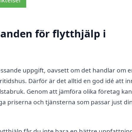
anden för flytthjälp i
tressande uppgift, oavsett om det handlar om 
 fritidshus. Därför är det alltid en god idé att i
llstabruk. Genom att jämföra olika företag ka
iga priserna och tjänsterna som passar just di
ytthjälp får du inte bara en bättre uppfattni