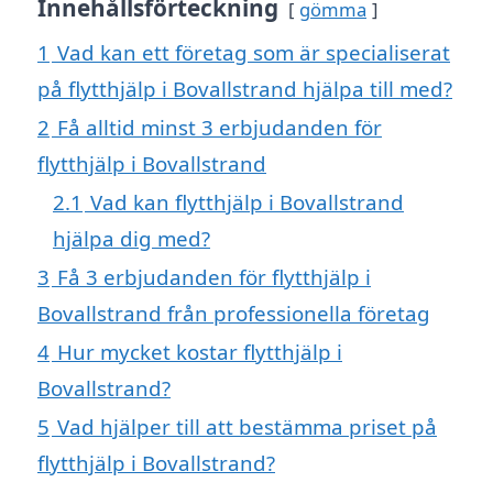
Innehållsförteckning
gömma
1
Vad kan ett företag som är specialiserat
på flytthjälp i Bovallstrand hjälpa till med?
2
Få alltid minst 3 erbjudanden för
flytthjälp i Bovallstrand
2.1
Vad kan flytthjälp i Bovallstrand
hjälpa dig med?
3
Få 3 erbjudanden för flytthjälp i
Bovallstrand från professionella företag
4
Hur mycket kostar flytthjälp i
Bovallstrand?
5
Vad hjälper till att bestämma priset på
flytthjälp i Bovallstrand?