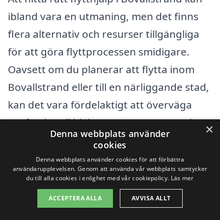
ibland vara en utmaning, men det finns
flera alternativ och resurser tillgängliga
för att göra flyttprocessen smidigare.
Oavsett om du planerar att flytta inom
Bovallstrand eller till en närliggande stad,
kan det vara fördelaktigt att överväga
professionell hjälp. Genom att använda
×
Denna webbplats använder
en plattform som xn--flytthjlp-pris-cib.se
cookies
kan du enkelt jämföra och få erbjudanden
Denna webbplats använder cookies för att förbättra
användarupplevelsen. Genom att använda vår webbplats samtycker
från olika flyttföretag som är aktiva i din
du till alla cookies i enlighet med vår cookiepolicy.
Läs mer
region.
ACCEPTERA ALLA
AVVISA ALLT