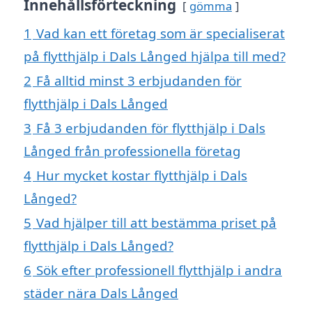
Innehållsförteckning
gömma
1
Vad kan ett företag som är specialiserat
på flytthjälp i Dals Långed hjälpa till med?
2
Få alltid minst 3 erbjudanden för
flytthjälp i Dals Långed
3
Få 3 erbjudanden för flytthjälp i Dals
Långed från professionella företag
4
Hur mycket kostar flytthjälp i Dals
Långed?
5
Vad hjälper till att bestämma priset på
flytthjälp i Dals Långed?
6
Sök efter professionell flytthjälp i andra
städer nära Dals Långed