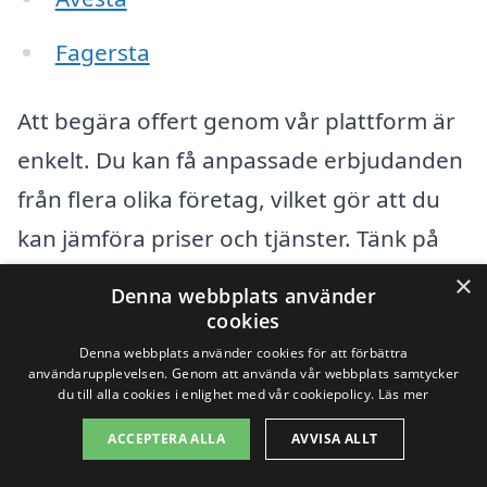
Fagersta
Att begära offert genom vår plattform är
enkelt. Du kan få anpassade erbjudanden
från flera olika företag, vilket gör att du
kan jämföra priser och tjänster. Tänk på
dessa faktorer när du väljer din flytthjälp:
×
Denna webbplats använder
cookies
Pris – Se till att jämföra priser mellan
Denna webbplats använder cookies för att förbättra
användarupplevelsen. Genom att använda vår webbplats samtycker
olika företag för att få bästa möjliga
du till alla cookies i enlighet med vår cookiepolicy.
Läs mer
erbjudande.
ACCEPTERA ALLA
AVVISA ALLT
Tjänster – Kontrollera vad som ingår i