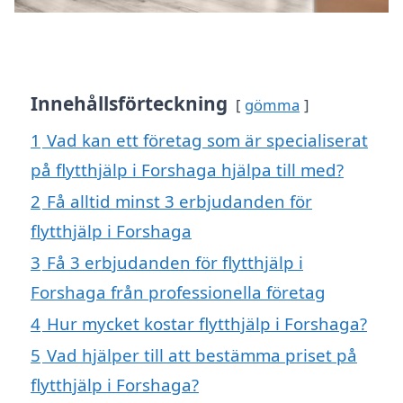
Innehållsförteckning
gömma
1
Vad kan ett företag som är specialiserat
på flytthjälp i Forshaga hjälpa till med?
2
Få alltid minst 3 erbjudanden för
flytthjälp i Forshaga
3
Få 3 erbjudanden för flytthjälp i
Forshaga från professionella företag
4
Hur mycket kostar flytthjälp i Forshaga?
5
Vad hjälper till att bestämma priset på
flytthjälp i Forshaga?