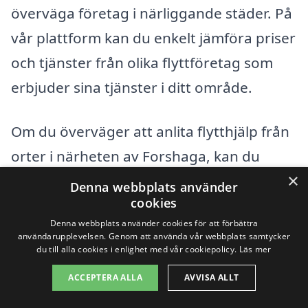
överväga företag i närliggande städer. På
vår plattform kan du enkelt jämföra priser
och tjänster från olika flyttföretag som
erbjuder sina tjänster i ditt område.
Om du överväger att anlita flytthjälp från
orter i närheten av Forshaga, kan du
×
överväga följande städer:
Denna webbplats använder
cookies
Karlstad
Denna webbplats använder cookies för att förbättra
användarupplevelsen. Genom att använda vår webbplats samtycker
du till alla cookies i enlighet med vår cookiepolicy.
Läs mer
Hagfors
ACCEPTERA ALLA
AVVISA ALLT
Grums