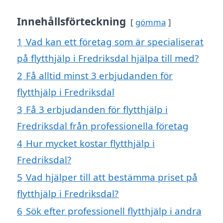
Innehållsförteckning
gömma
1
Vad kan ett företag som är specialiserat
på flytthjälp i Fredriksdal hjälpa till med?
2
Få alltid minst 3 erbjudanden för
flytthjälp i Fredriksdal
3
Få 3 erbjudanden för flytthjälp i
Fredriksdal från professionella företag
4
Hur mycket kostar flytthjälp i
Fredriksdal?
5
Vad hjälper till att bestämma priset på
flytthjälp i Fredriksdal?
6
Sök efter professionell flytthjälp i andra