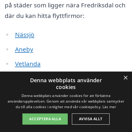
på städer som ligger nära Fredriksdal och
där du kan hitta flyttfirmor:
Nässjö
Aneby
Vetlanda
×
Jönköping
Denna webbplats använder
cookies
Oskarshamn
Denna webbplats använder cookies för att förbättra
användarupplevelsen. Genom att använda vår webbplats samtycker
Eksjö
du till alla cookies i enlighet med vår cookiepolicy.
Läs mer
ACCEPTERA ALLA
AVVISA ALLT
Bergkvara