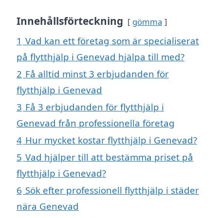
Innehållsförteckning
gömma
1
Vad kan ett företag som är specialiserat
på flytthjälp i Genevad hjälpa till med?
2
Få alltid minst 3 erbjudanden för
flytthjälp i Genevad
3
Få 3 erbjudanden för flytthjälp i
Genevad från professionella företag
4
Hur mycket kostar flytthjälp i Genevad?
5
Vad hjälper till att bestämma priset på
flytthjälp i Genevad?
6
Sök efter professionell flytthjälp i städer
nära Genevad