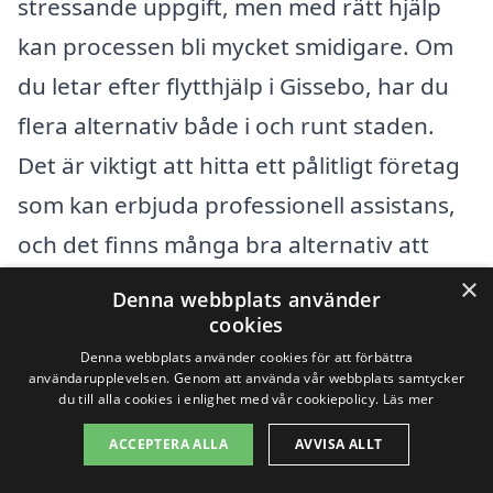
stressande uppgift, men med rätt hjälp
kan processen bli mycket smidigare. Om
du letar efter flytthjälp i Gissebo, har du
flera alternativ både i och runt staden.
Det är viktigt att hitta ett pålitligt företag
som kan erbjuda professionell assistans,
och det finns många bra alternativ att
välja mellan.
×
Denna webbplats använder
cookies
När du söker flytthjälp i närliggande
Denna webbplats använder cookies för att förbättra
användarupplevelsen. Genom att använda vår webbplats samtycker
områden, kan du överväga företag som
du till alla cookies i enlighet med vår cookiepolicy.
Läs mer
erbjuder tjänster i följande städer:
ACCEPTERA ALLA
AVVISA ALLT