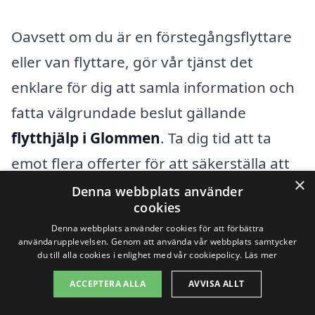
Oavsett om du är en förstegångsflyttare
eller van flyttare, gör vår tjänst det
enklare för dig att samla information och
fatta välgrundade beslut gällande
flytthjälp i Glommen
. Ta dig tid att ta
emot flera offerter för att säkerställa att
×
du får den bästa servicen och priset
Denna webbplats använder
cookies
möjligt.
Denna webbplats använder cookies för att förbättra
användarupplevelsen. Genom att använda vår webbplats samtycker
du till alla cookies i enlighet med vår cookiepolicy.
Läs mer
Få 3 erbjudanden, gratis och utan
ACCEPTERA ALLA
AVVISA ALLT
förpliktelser