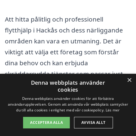
Att hitta pålitlig och professionell
flytthjälp i Hackås och dess närliggande
områden kan vara en utmaning. Det är
viktigt att välja ett företag som förstår
dina behov och kan erbjuda
skräddarsydda tjänster som passar just
×
Denna webbplats använder
din flytt. Med hjälp av vår plattform kan
cookies
du enkelt jämföra olika flyttfirmor och
Denna webbplats använder cookies för att förbättra
användarupplevelsen. Genom att använda vår webbplats samtycker
deras erbjudanden, vilket ger dig
du till alla cookies i enlighet med vår cookiepolicy.
Läs mer
möjlighet att hitta det bästa alternativet
ACCEPTERA ALLA
AVVISA ALLT
för just din situation.