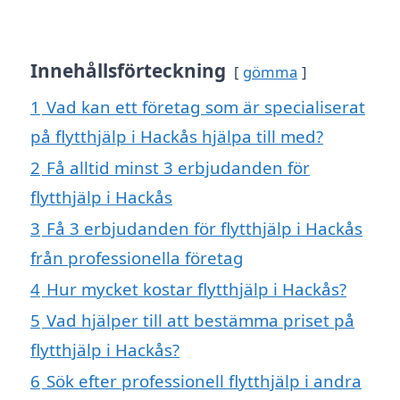
Innehållsförteckning
gömma
1
Vad kan ett företag som är specialiserat
på flytthjälp i Hackås hjälpa till med?
2
Få alltid minst 3 erbjudanden för
flytthjälp i Hackås
3
Få 3 erbjudanden för flytthjälp i Hackås
från professionella företag
4
Hur mycket kostar flytthjälp i Hackås?
5
Vad hjälper till att bestämma priset på
flytthjälp i Hackås?
6
Sök efter professionell flytthjälp i andra