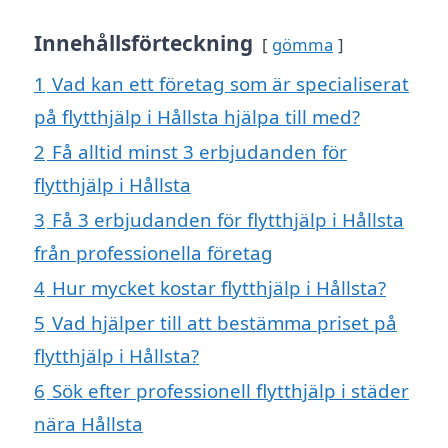
Innehållsförteckning
gömma
1
Vad kan ett företag som är specialiserat
på flytthjälp i Hållsta hjälpa till med?
2
Få alltid minst 3 erbjudanden för
flytthjälp i Hållsta
3
Få 3 erbjudanden för flytthjälp i Hållsta
från professionella företag
4
Hur mycket kostar flytthjälp i Hållsta?
5
Vad hjälper till att bestämma priset på
flytthjälp i Hållsta?
6
Sök efter professionell flytthjälp i städer
nära Hållsta