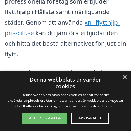
professionella företag som erbjuder
flytthjälp i Hållsta samt i närliggande
städer. Genom att använda
xn--flytthjlp-
pris-cib.se
kan du jämföra erbjudanden
och hitta det bästa alternativet för just din
flytt.
Här är några av de städer där du kan
×
Denna webbplats använder
finna flytthjälp nära Hållsta:
cookies
Denna webbplats använder cookies för att förbättra
Eskilstuna
användarupplevelsen. Genom att använda vår webbplats samtycker
du till alla cookies i enlighet med vår cookiepolicy.
Läs mer
Katrineholm
ACCEPTERA ALLA
AVVISA ALLT
Strängnäs