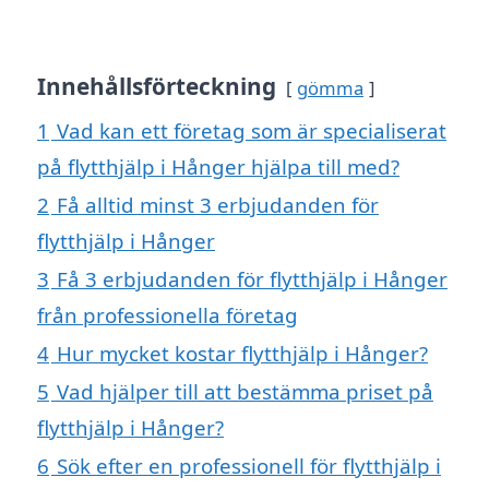
Innehållsförteckning
gömma
1
Vad kan ett företag som är specialiserat
på flytthjälp i Hånger hjälpa till med?
2
Få alltid minst 3 erbjudanden för
flytthjälp i Hånger
3
Få 3 erbjudanden för flytthjälp i Hånger
från professionella företag
4
Hur mycket kostar flytthjälp i Hånger?
5
Vad hjälper till att bestämma priset på
flytthjälp i Hånger?
6
Sök efter en professionell för flytthjälp i