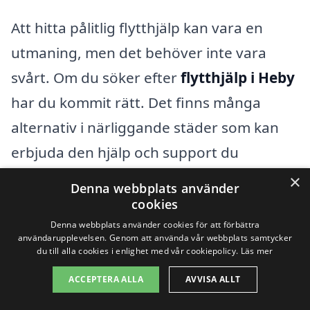
Att hitta pålitlig flytthjälp kan vara en
utmaning, men det behöver inte vara
svårt. Om du söker efter
flytthjälp i Heby
har du kommit rätt. Det finns många
alternativ i närliggande städer som kan
erbjuda den hjälp och support du
behöver under din flytt. Genom våra
×
Denna webbplats använder
samarbeten kan vi hjälpa dig att få
cookies
kontakt med duktiga flyttfirmor i ditt
Denna webbplats använder cookies för att förbättra
användarupplevelsen. Genom att använda vår webbplats samtycker
område.
du till alla cookies i enlighet med vår cookiepolicy.
Läs mer
ACCEPTERA ALLA
AVVISA ALLT
När du letar efter flytthjälp i Heby är det