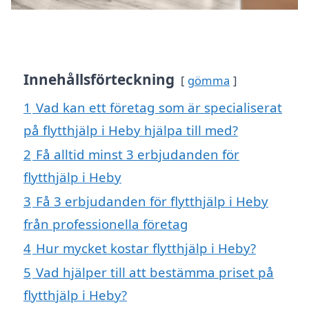
Innehållsförteckning
gömma
1
Vad kan ett företag som är specialiserat
på flytthjälp i Heby hjälpa till med?
2
Få alltid minst 3 erbjudanden för
flytthjälp i Heby
3
Få 3 erbjudanden för flytthjälp i Heby
från professionella företag
4
Hur mycket kostar flytthjälp i Heby?
5
Vad hjälper till att bestämma priset på
flytthjälp i Heby?