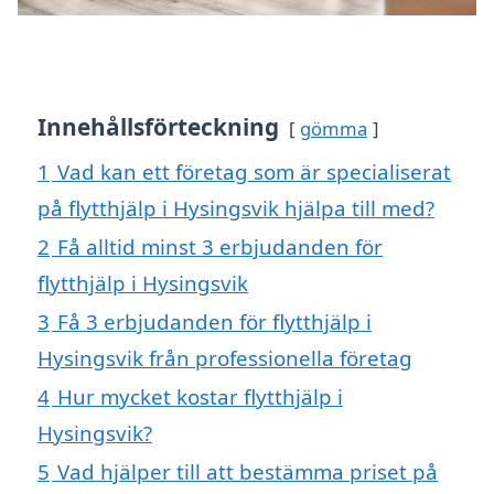
Innehållsförteckning
gömma
1
Vad kan ett företag som är specialiserat
på flytthjälp i Hysingsvik hjälpa till med?
2
Få alltid minst 3 erbjudanden för
flytthjälp i Hysingsvik
3
Få 3 erbjudanden för flytthjälp i
Hysingsvik från professionella företag
4
Hur mycket kostar flytthjälp i
Hysingsvik?
5
Vad hjälper till att bestämma priset på