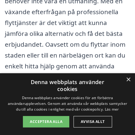
behöver inte vara en utmaning. Med en
växande efterfrågan på professionella
flyttjänster är det viktigt att kunna
jämföra olika alternativ och få det bästa
erbjudandet. Oavsett om du flyttar inom
staden eller till en närbelägen ort kan du
enkelt hitta hjälp genom att använda
plattformar som specialiserar sig på
×
Denna webbplats använder
flytthjälp. Genom att fylla i dina behov kan
cookies
du snabbt få tillgång till erbjudanden från
Denna webbplats använder cookies för att förbättra
användarupplevelsen. Genom att använda vår webbplats samtycker
flera flyttföretag som är verksamma i
du till alla cookies i enlighet med vår cookiepolicy.
Läs mer
området.
ACCEPTERA ALLA
AVVISA ALLT