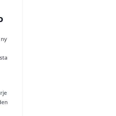
o
 ny
sta
rje
den