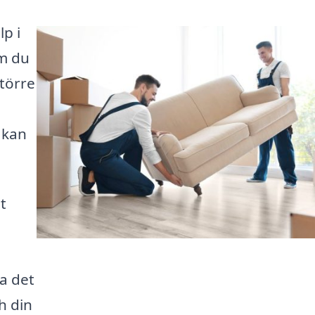
lp i
om du
större
 kan
t
ta det
h din