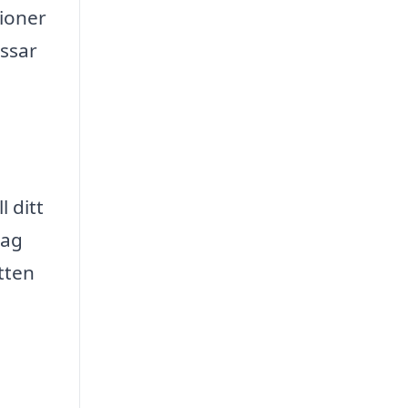
sioner
assar
l ditt
dag
ytten