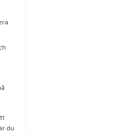
era
ch
på
tt
är du