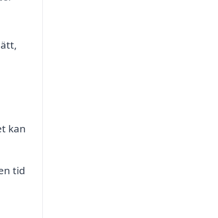
ätt,
et kan
en tid