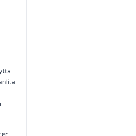
ytta
anlita
n
ter