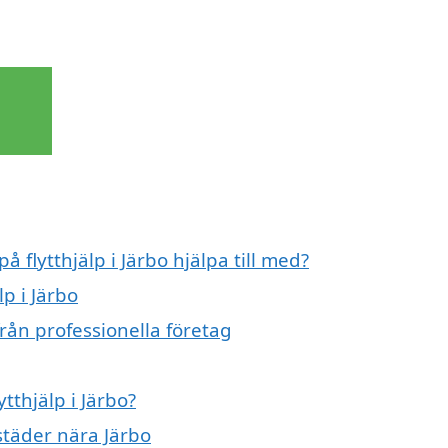
å flytthjälp i Järbo hjälpa till med?
lp i Järbo
från professionella företag
ytthjälp i Järbo?
 städer nära Järbo