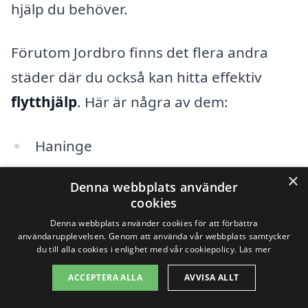
hjälp du behöver.
Förutom Jordbro finns det flera andra
städer där du också kan hitta effektiv
flytthjälp
. Här är några av dem:
Haninge
×
Nynäshamn
Denna webbplats använder
cookies
Tyresö
Denna webbplats använder cookies för att förbättra
användarupplevelsen. Genom att använda vår webbplats samtycker
Boo
du till alla cookies i enlighet med vår cookiepolicy.
Läs mer
ACCEPTERA ALLA
AVVISA ALLT
Flemingsberg