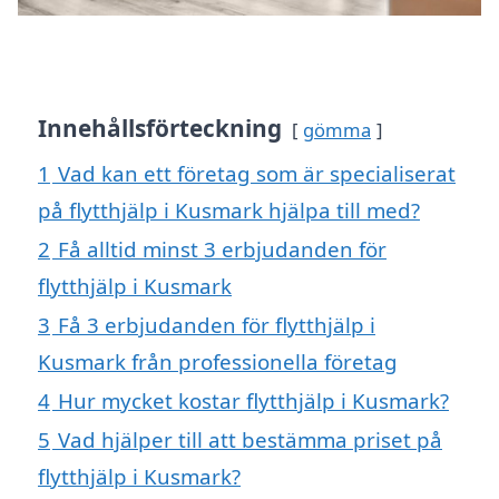
Innehållsförteckning
gömma
1
Vad kan ett företag som är specialiserat
på flytthjälp i Kusmark hjälpa till med?
2
Få alltid minst 3 erbjudanden för
flytthjälp i Kusmark
3
Få 3 erbjudanden för flytthjälp i
Kusmark från professionella företag
4
Hur mycket kostar flytthjälp i Kusmark?
5
Vad hjälper till att bestämma priset på
flytthjälp i Kusmark?