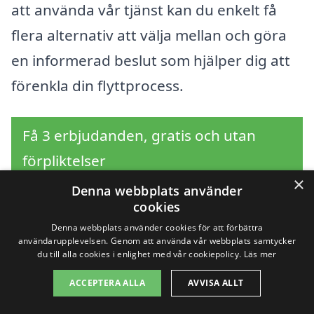
att använda vår tjänst kan du enkelt få
flera alternativ att välja mellan och göra
en informerad beslut som hjälper dig att
förenkla din flyttprocess.
Få 3 erbjudanden, gratis och utan
förpliktelser
×
Denna webbplats använder
cookies
Denna webbplats använder cookies för att förbättra
Sök efter en
användarupplevelsen. Genom att använda vår webbplats samtycker
du till alla cookies i enlighet med vår cookiepolicy.
Läs mer
professionell för
ACCEPTERA ALLA
AVVISA ALLT
flytthjälp i andra städer