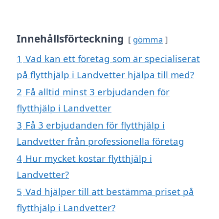
Innehållsförteckning
gömma
1
Vad kan ett företag som är specialiserat
på flytthjälp i Landvetter hjälpa till med?
2
Få alltid minst 3 erbjudanden för
flytthjälp i Landvetter
3
Få 3 erbjudanden för flytthjälp i
Landvetter från professionella företag
4
Hur mycket kostar flytthjälp i
Landvetter?
5
Vad hjälper till att bestämma priset på
flytthjälp i Landvetter?