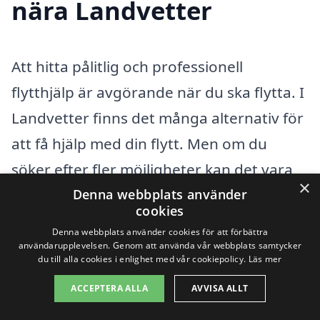
nära Landvetter
Att hitta pålitlig och professionell
flytthjälp är avgörande när du ska flytta. I
Landvetter finns det många alternativ för
att få hjälp med din flytt. Men om du
söker efter fler möjligheter kan det vara
×
värt att överväga närliggande städer. Det
Denna webbplats använder
cookies
kan ge dig fler valmöjligheter och
Denna webbplats använder cookies för att förbättra
konkurrenskraftiga priser.
användarupplevelsen. Genom att använda vår webbplats samtycker
du till alla cookies i enlighet med vår cookiepolicy.
Läs mer
ACCEPTERA ALLA
AVVISA ALLT
När du letar efter flytthjälp i Landvetter
kan du överväga att även söka i följande