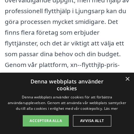
överväldigande uppgift, men med hjälp av
professionell flytthjälp i Ljungsarp kan du
göra processen mycket smidigare. Det
finns flera företag som erbjuder
flyttjänster, och det är viktigt att välja ett
som passar dina behov och din budget.
Genom vår plattform, xn--flytthjlp-pris-
cib.se, kan du enkelt få kontakt med
×
Denna webbplats använder
kunniga flyttfirmor som kan erbjuda
cookies
konkurrenskraftiga priser.
Denna webbplats använder cookies för att förbättra
användarupplevelsen. Genom att använda vår webbplats samtycker
du till alla cookies i enlighet med vår cookiepolicy.
Läs mer
När du söker efter flytthjälp i Ljungsarp
ACCEPTERA ALLA
AVVISA ALLT
kan det vara en bra idé att också kolla in