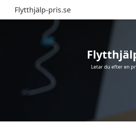
Flytthjälp-pris.se
Flytthjäl
Letar du efter en pro