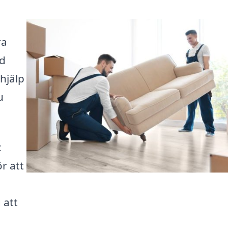
ra
gd
hjälp
u
t
ör att
 att