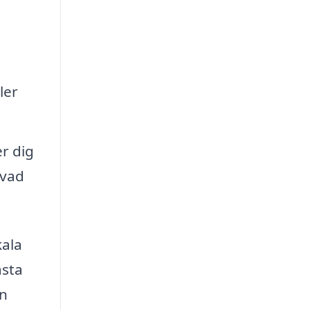
a
ler
r dig
 vad
kala
ästa
en