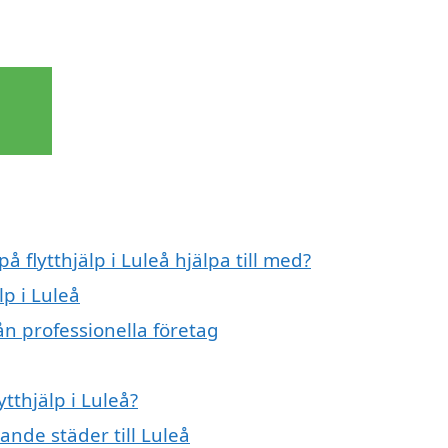
å flytthjälp i Luleå hjälpa till med?
lp i Luleå
rån professionella företag
ytthjälp i Luleå?
gande städer till Luleå