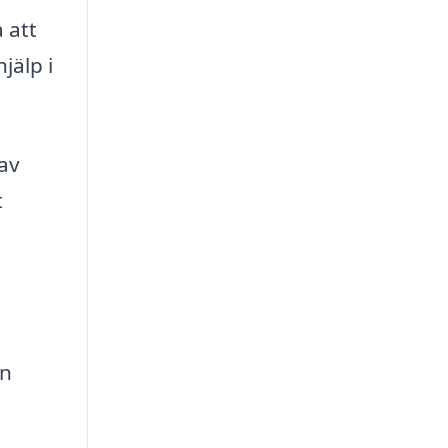
 att
jälp i
 av
t
an