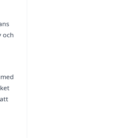
hans
v och
h med
cket
att