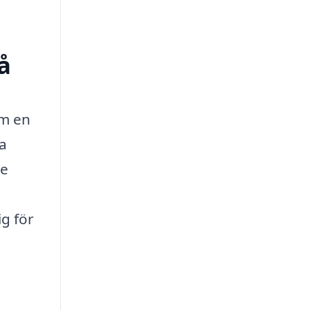
å
om en
ta
te
g för