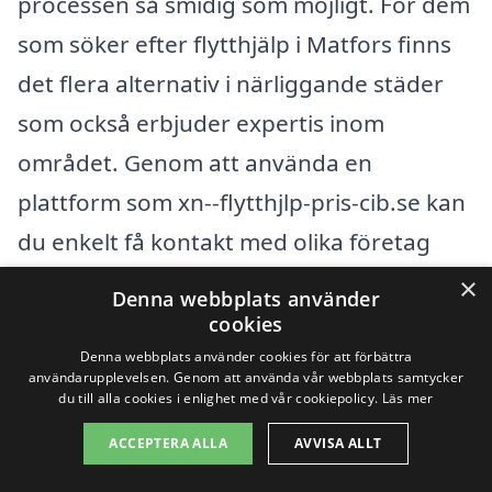
processen så smidig som möjligt. För dem
som söker efter flytthjälp i Matfors finns
det flera alternativ i närliggande städer
som också erbjuder expertis inom
området. Genom att använda en
plattform som xn--flytthjlp-pris-cib.se kan
du enkelt få kontakt med olika företag
och begära offerter som passar just dina
×
Denna webbplats använder
behov. Här är några av de städer där du
cookies
kan hitta flytthjälp i närheten av Matfors:
Denna webbplats använder cookies för att förbättra
användarupplevelsen. Genom att använda vår webbplats samtycker
du till alla cookies i enlighet med vår cookiepolicy.
Läs mer
Sundsvall
ACCEPTERA ALLA
AVVISA ALLT
Timrå