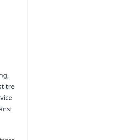
ng,
t tre
rvice
jänst
ättare