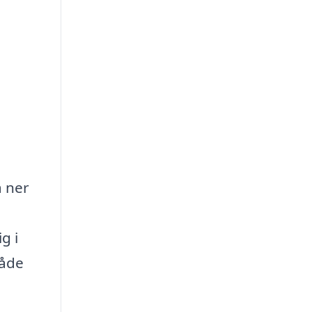
a ner
g i
både