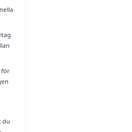
nella
etag
llan
 för
gen
t du
n