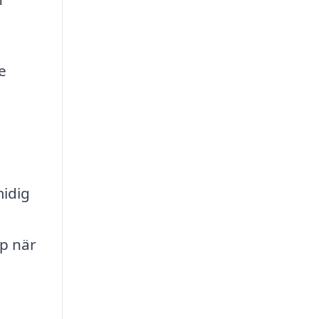
e
midig
lp när