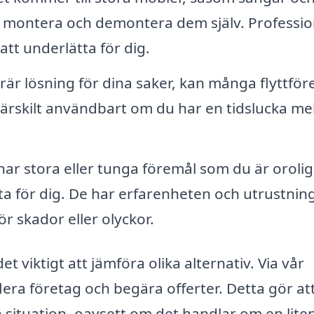
tt montera och demontera dem själv. Professio
att underlätta för dig.
 lösning för dina saker, kan många flyttför
särskilt användbart om du har en tidslucka me
r stora eller tunga föremål som du är orolig
etta för dig. De har erfarenheten och utrustnin
ör skador eller olyckor.
et viktigt att jämföra olika alternativ. Via vår
lera företag och begära offerter. Detta gör at
n situation, oavsett om det handlar om en lite