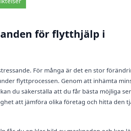
iktelser
anden för flytthjälp i
stressande. För många är det en stor förändri
lp under flyttprocessen. Genom att inhämta mins
kan du säkerställa att du får bästa möjliga se
jlighet att jämföra olika företag och hitta den t
jälp får du en klar bild av marknaden och kan l