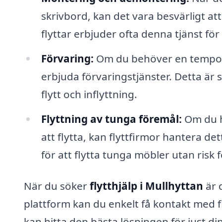
skrivbord, kan det vara besvärligt a
flyttar erbjuder ofta denna tjänst för 
Förvaring:
Om du behöver en temporär
erbjuda förvaringstjänster. Detta är 
flytt och inflyttning.
Flyttning av tunga föremål:
Om du ha
att flytta, kan flyttfirmor hantera d
för att flytta tunga möbler utan risk f
När du söker
flytthjälp i Mullhyttan
är d
plattform kan du enkelt få kontakt med f
kan hitta den bästa lösningen för just di