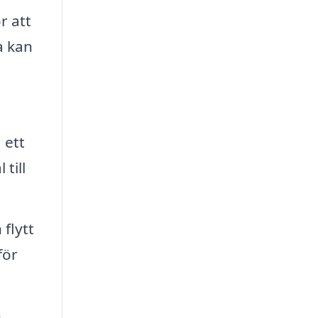
r att
a kan
 ett
till
flytt
för
h