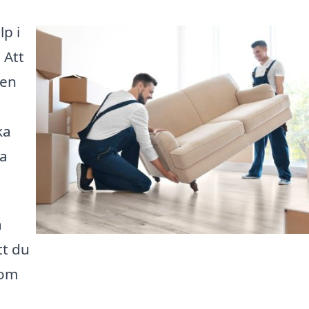
lp i
 Att
men
ka
na
å
tt du
 om