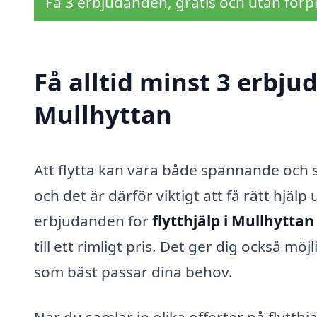
Få 3 erbjudanden, gratis och utan förpl
Få alltid minst 3 erbjud
Mullhyttan
Att flytta kan vara både spännande och 
och det är därför viktigt att få rätt hjä
erbjudanden för
flytthjälp i Mullhyttan
till ett rimligt pris. Det ger dig också mö
som bäst passar dina behov.
När du samlar in olika offerter på flytth