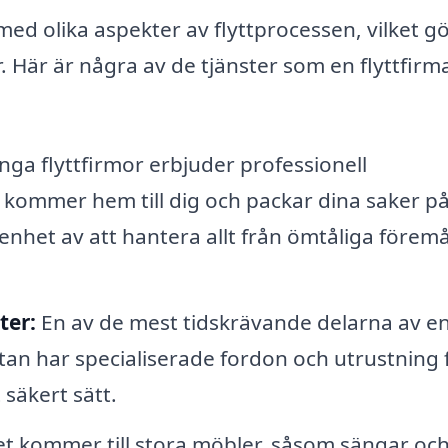
 med olika aspekter av flyttprocessen, vilket gö
. Här är några av de tjänster som en flyttfirm
ga flyttfirmor erbjuder professionell
e kommer hem till dig och packar dina saker på
enhet av att hantera allt från ömtåliga föremål 
ter:
En av de mest tidskrävande delarna av en 
ttan har specialiserade fordon och utrustning 
 säkert sätt.
t kommer till stora möbler, såsom sängar oc