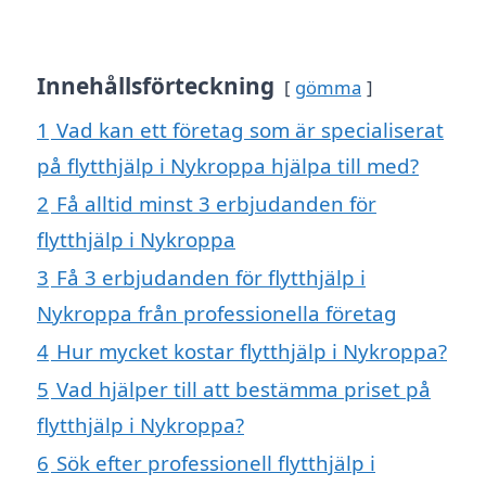
Innehållsförteckning
gömma
1
Vad kan ett företag som är specialiserat
på flytthjälp i Nykroppa hjälpa till med?
2
Få alltid minst 3 erbjudanden för
flytthjälp i Nykroppa
3
Få 3 erbjudanden för flytthjälp i
Nykroppa från professionella företag
4
Hur mycket kostar flytthjälp i Nykroppa?
5
Vad hjälper till att bestämma priset på
flytthjälp i Nykroppa?
6
Sök efter professionell flytthjälp i