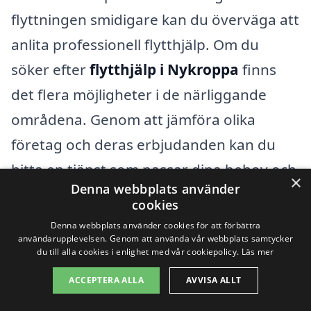
flyttningen smidigare kan du överväga att
anlita professionell flytthjälp. Om du
söker efter
flytthjälp i Nykroppa
finns
det flera möjligheter i de närliggande
områdena. Genom att jämföra olika
företag och deras erbjudanden kan du
hitta en tjänst som passar dina behov och
×
Denna webbplats använder
budget.
cookies
Denna webbplats använder cookies för att förbättra
Det finns många städer i närheten av
användarupplevelsen. Genom att använda vår webbplats samtycker
du till alla cookies i enlighet med vår cookiepolicy.
Läs mer
Nykroppa där du kan hitta kompetenta
ACCEPTERA ALLA
AVVISA ALLT
flyttfirmor. Här är några av de städer som