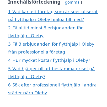
Innehållsförteckning
gömma
1
Vad kan ett företag som är specialiserat
på flytthjälp i Oleby hjälpa till med?
2
Få alltid minst 3 erbjudanden för
flytthjälp i Oleby
3
Få 3 erbjudanden för flytthjälp i Oleby
från professionella företag
4
Hur mycket kostar flytthjälp i Oleby?
5
Vad hjälper till att bestämma priset på
flytthjälp i Oleby?
6
Sök efter professionell flytthjälp i andra
städer nära Oleby