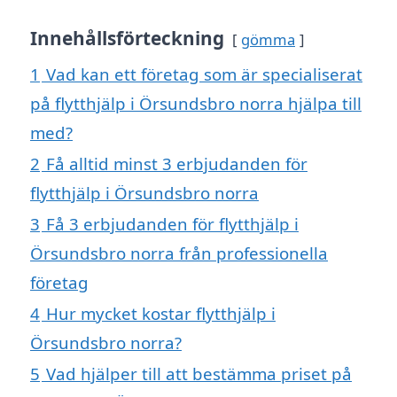
Innehållsförteckning
gömma
1
Vad kan ett företag som är specialiserat
på flytthjälp i Örsundsbro norra hjälpa till
med?
2
Få alltid minst 3 erbjudanden för
flytthjälp i Örsundsbro norra
3
Få 3 erbjudanden för flytthjälp i
Örsundsbro norra från professionella
företag
4
Hur mycket kostar flytthjälp i
Örsundsbro norra?
5
Vad hjälper till att bestämma priset på