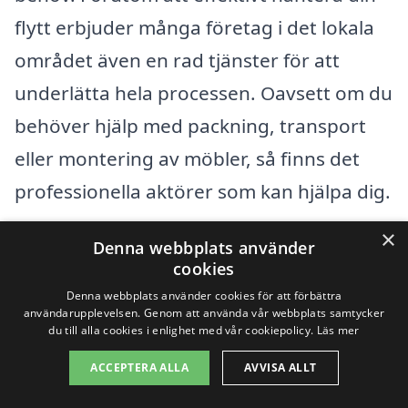
flytt erbjuder många företag i det lokala
området även en rad tjänster för att
underlätta hela processen. Oavsett om du
behöver hjälp med packning, transport
eller montering av möbler, så finns det
professionella aktörer som kan hjälpa dig.
×
När du söker efter flytthjälp i Örsundsbro
Denna webbplats använder
cookies
Norra, kan det vara värdefullt att även
Denna webbplats använder cookies för att förbättra
överväga tjänster i omkringliggande
användarupplevelsen. Genom att använda vår webbplats samtycker
du till alla cookies i enlighet med vår cookiepolicy.
Läs mer
städer. Här är några exempel på
ACCEPTERA ALLA
AVVISA ALLT
stadsområden där du kan hitta