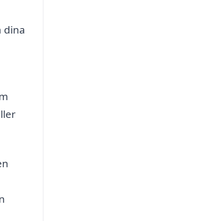
a dina
om
ller
en
an