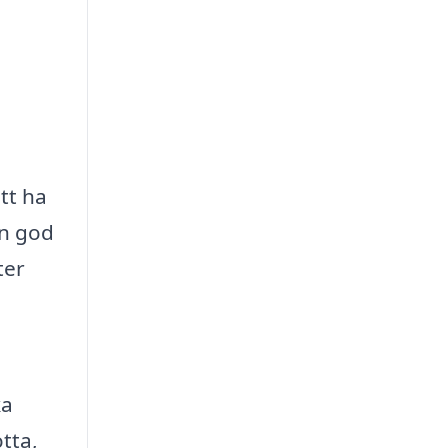
att ha
en god
ter
ka
tta,