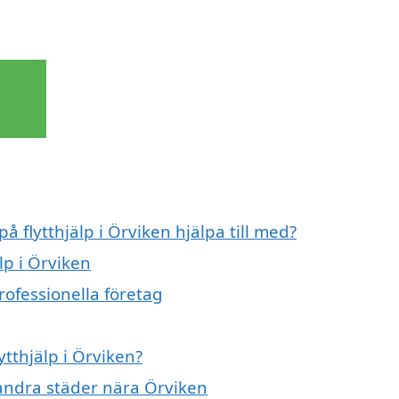
å flytthjälp i Örviken hjälpa till med?
lp i Örviken
professionella företag
ytthjälp i Örviken?
i andra städer nära Örviken