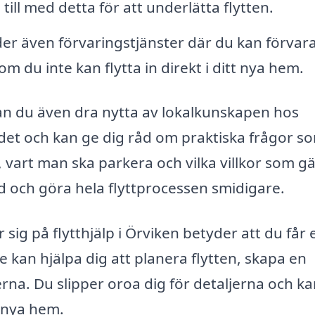
ill med detta för att underlätta flytten.
er även förvaringstjänster där du kan förvar
m du inte kan flytta in direkt i ditt nya hem.
 kan du även dra nytta av lokalkunskapen hos
det och kan ge dig råd om praktiska frågor s
 vart man ska parkera och vilka villkor som gä
tid och göra hela flyttprocessen smidigare.
r sig på flytthjälp i Örviken betyder att du får 
De kan hjälpa dig att planera flytten, skapa en
anerna. Du slipper oroa dig för detaljerna och k
t nya hem.