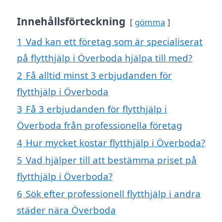
Innehållsförteckning
gömma
1
Vad kan ett företag som är specialiserat
på flytthjälp i Överboda hjälpa till med?
2
Få alltid minst 3 erbjudanden för
flytthjälp i Överboda
3
Få 3 erbjudanden för flytthjälp i
Överboda från professionella företag
4
Hur mycket kostar flytthjälp i Överboda?
5
Vad hjälper till att bestämma priset på
flytthjälp i Överboda?
6
Sök efter professionell flytthjälp i andra
städer nära Överboda