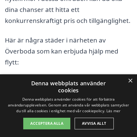
dina chanser att hitta ett
konkurrenskraftigt pris och tillgänglighet.
Här är några städer i närheten av
Överboda som kan erbjuda hjälp med
flytt:
×
Umedalen
Denna webbplats använder
cookies
Holmsund
Denna webbplats använder cookies för att förbättra
användarupplevelsen. Genom att använda vår webbplats samtycker
Ålidhem
du till alla cookies i enlighet med vår cookiepolicy.
Läs mer
ACCEPTERA ALLA
AVVISA ALLT
Täfteå