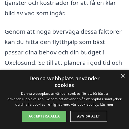
tjänster och kostnader för att få en klar
bild av vad som ingår.
Genom att noga överväga dessa faktorer
kan du hitta den flytthjälp som bäst
passar dina behov och din budget i
Oxelösund. Se till att planera i god tid och
överväg att inleda dialog med flera
×
Denna webbplats använder
företag för att få det bästa erbjudandet
cookies
på din flytt.
Denna webbplats använder cookies för att förbättra
användarupplevelsen. Genom att använda vår webbplats samtycker
du till alla cookies i enlighet med vår cookiepolicy.
Läs mer
Få 3 erbjudanden, gratis och utan
ACCEPTERA ALLA
AVVISA ALLT
förpliktelser