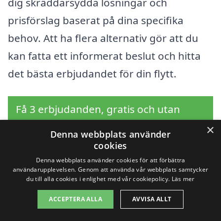
dig skräddarsydda lösningar och
prisförslag baserat på dina specifika
behov. Att ha flera alternativ gör att du
kan fatta ett informerat beslut och hitta
det bästa erbjudandet för din flytt.
Få 3 erbjudanden, gratis och utan
förpliktelser
×
Denna webbplats använder
cookies
Denna webbplats använder cookies för att förbättra
användarupplevelsen. Genom att använda vår webbplats samtycker
Sök efter en
du till alla cookies i enlighet med vår cookiepolicy.
Läs mer
professionell för
ACCEPTERA ALLA
AVVISA ALLT