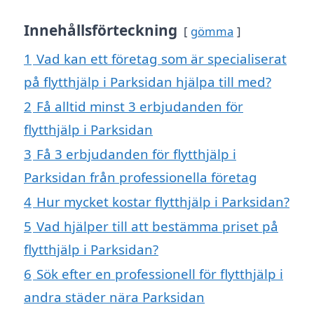
Innehållsförteckning
gömma
1
Vad kan ett företag som är specialiserat
på flytthjälp i Parksidan hjälpa till med?
2
Få alltid minst 3 erbjudanden för
flytthjälp i Parksidan
3
Få 3 erbjudanden för flytthjälp i
Parksidan från professionella företag
4
Hur mycket kostar flytthjälp i Parksidan?
5
Vad hjälper till att bestämma priset på
flytthjälp i Parksidan?
6
Sök efter en professionell för flytthjälp i
andra städer nära Parksidan