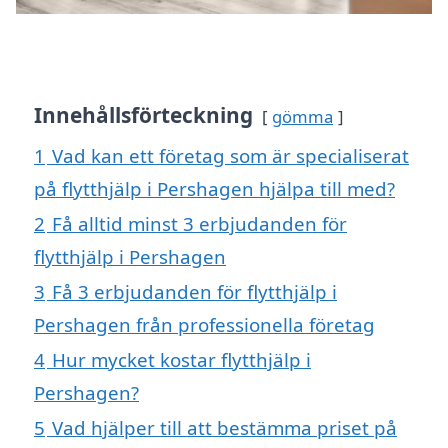
Innehållsförteckning
gömma
1
Vad kan ett företag som är specialiserat
på flytthjälp i Pershagen hjälpa till med?
2
Få alltid minst 3 erbjudanden för
flytthjälp i Pershagen
3
Få 3 erbjudanden för flytthjälp i
Pershagen från professionella företag
4
Hur mycket kostar flytthjälp i
Pershagen?
5
Vad hjälper till att bestämma priset på