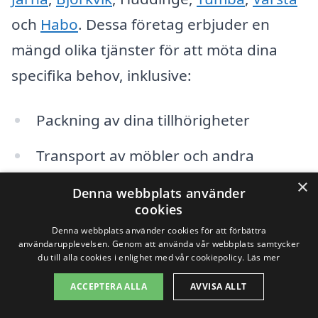
och
Habo
. Dessa företag erbjuder en
mängd olika tjänster för att möta dina
specifika behov, inklusive:
Packning av dina tillhörigheter
Transport av möbler och andra
föremål
×
Denna webbplats använder
cookies
Montering och demontering av
Denna webbplats använder cookies för att förbättra
möbler
användarupplevelsen. Genom att använda vår webbplats samtycker
du till alla cookies i enlighet med vår cookiepolicy.
Läs mer
Förvaring av möbler och kartonger
ACCEPTERA ALLA
AVVISA ALLT
Erbjudanden om hjälp vid företagets