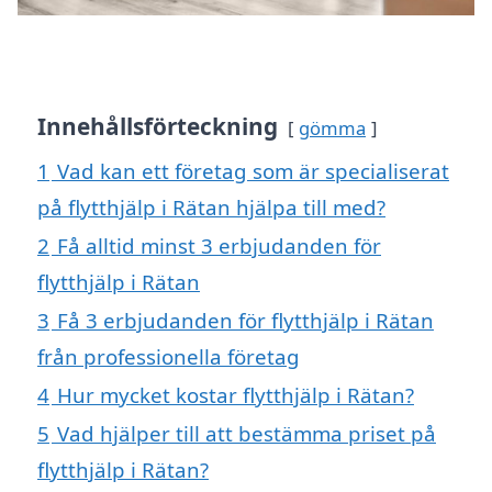
Innehållsförteckning
gömma
1
Vad kan ett företag som är specialiserat
på flytthjälp i Rätan hjälpa till med?
2
Få alltid minst 3 erbjudanden för
flytthjälp i Rätan
3
Få 3 erbjudanden för flytthjälp i Rätan
från professionella företag
4
Hur mycket kostar flytthjälp i Rätan?
5
Vad hjälper till att bestämma priset på
flytthjälp i Rätan?