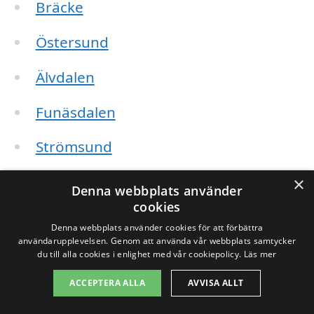
Bräcke
Östersund
Älvdalen
Funäsdalen
Strömsund
Sveg
×
Denna webbplats använder
cookies
Järpen
Denna webbplats använder cookies för att förbättra
användarupplevelsen. Genom att använda vår webbplats samtycker
Hälsinge
du till alla cookies i enlighet med vår cookiepolicy.
Läs mer
ACCEPTERA ALLA
AVVISA ALLT
När du söker efter flytthjälp i Rätan och