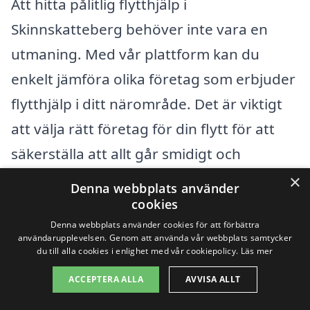
Att hitta pålitlig flytthjälp i
Skinnskatteberg behöver inte vara en
utmaning. Med vår plattform kan du
enkelt jämföra olika företag som erbjuder
flytthjälp i ditt närområde. Det är viktigt
att välja rätt företag för din flytt för att
säkerställa att allt går smidigt och
effektivt. Oavsett om du flyttar inom
×
Denna webbplats använder
Skinnskatteberg eller till en
cookies
omkringliggande stad, kan vi hjälpa dig
Denna webbplats använder cookies för att förbättra
användarupplevelsen. Genom att använda vår webbplats samtycker
att hitta den bästa lösningen för dina
du till alla cookies i enlighet med vår cookiepolicy.
Läs mer
behov.
ACCEPTERA ALLA
AVVISA ALLT