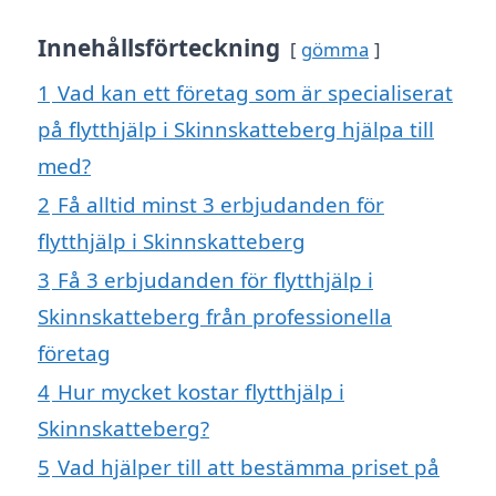
Innehållsförteckning
gömma
1
Vad kan ett företag som är specialiserat
på flytthjälp i Skinnskatteberg hjälpa till
med?
2
Få alltid minst 3 erbjudanden för
flytthjälp i Skinnskatteberg
3
Få 3 erbjudanden för flytthjälp i
Skinnskatteberg från professionella
företag
4
Hur mycket kostar flytthjälp i
Skinnskatteberg?
5
Vad hjälper till att bestämma priset på