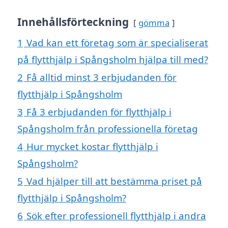
Innehållsförteckning
gömma
1
Vad kan ett företag som är specialiserat
på flytthjälp i Spångsholm hjälpa till med?
2
Få alltid minst 3 erbjudanden för
flytthjälp i Spångsholm
3
Få 3 erbjudanden för flytthjälp i
Spångsholm från professionella företag
4
Hur mycket kostar flytthjälp i
Spångsholm?
5
Vad hjälper till att bestämma priset på
flytthjälp i Spångsholm?
6
Sök efter professionell flytthjälp i andra