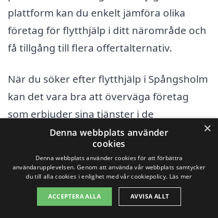
plattform kan du enkelt jämföra olika
företag för flytthjälp i ditt närområde och
få tillgång till flera offertalternativ.
När du söker efter flytthjälp i Spångsholm
kan det vara bra att överväga företag
som erbjuder sina tjänster i de
×
närliggande städerna. Här är några
Denna webbplats använder
cookies
exempel på städer där du kan hitta
Denna webbplats använder cookies för att förbättra
professionell flytthjälp:
användarupplevelsen. Genom att använda vår webbplats samtycker
du till alla cookies i enlighet med vår cookiepolicy.
Läs mer
Mjölby
ACCEPTERA ALLA
AVVISA ALLT