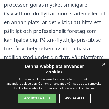
processen göras mycket smidigare.
Oavsett om du flyttar inom staden eller till
en annan plats, är det viktigt att hitta ett
pålitligt och professionellt företag som
kan hjälpa dig. På xn--flytthjlp-pris-cib.se
förstår vi betydelsen av att ha bästa
möjliga stöd under din flytt. Vår plattform
×
gör det enkelt att jämföra och få
Denna webbplats använder
cookies
erbjudanden från olika företag i ditt
Denna webbplats använder cookies för att förbättra
närområde.
användarupplevelsen. Genom att använda vår webbplats samtycker
du till alla cookies i enlighet med vår cookiepolicy.
Läs mer
När du söker flytthjälp i Spekeröd,
ACCEPTERA ALLA
AVVISA ALLT
överväg att även kolla på möjligheterna i