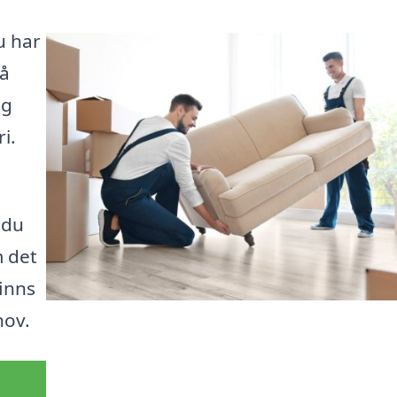
u har
få
ag
i.
 du
m det
finns
hov.