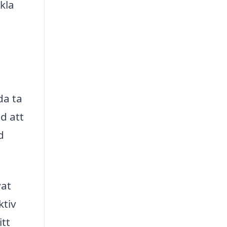
kla
da ta
d att
d
vat
ktiv
itt