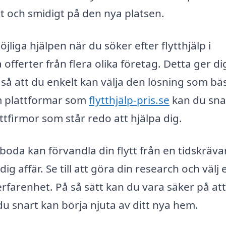
och smidigt på den nya platsen.
jliga hjälpen när du söker efter flytthjälp i
 offerter från flera olika företag. Detta ger di
, så att du enkelt kan välja den lösning som bä
m plattformar som
flytthjälp-pris.se
kan du sn
ttfirmor som står redo att hjälpa dig.
ersboda kan förvandla din flytt från en tidskräv
ig affär. Se till att göra din research och välj 
rfarenhet. På så sätt kan du vara säker på att
 du snart kan börja njuta av ditt nya hem.