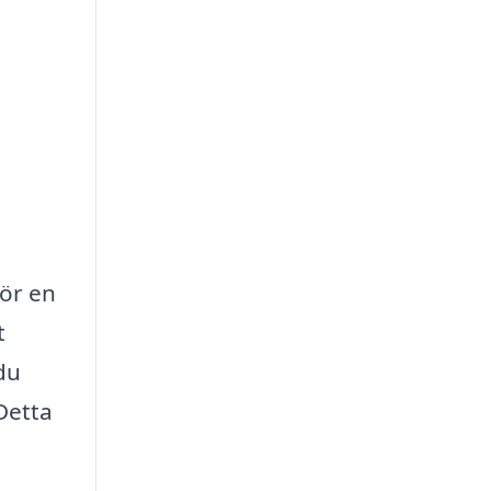
för en
t
 du
 Detta