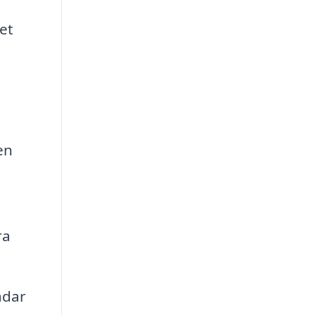
et
en
ra
ädar