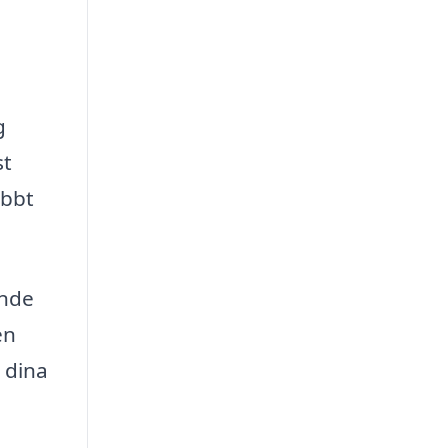
g
st
abbt
ande
en
 dina