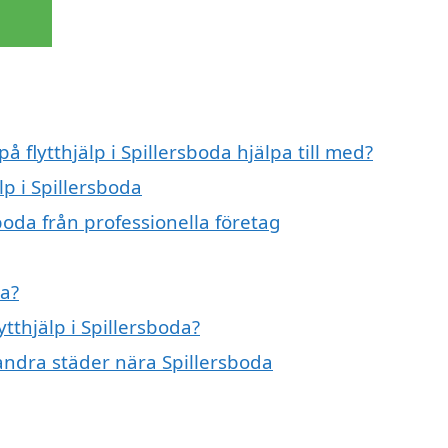
å flytthjälp i Spillersboda hjälpa till med?
lp i Spillersboda
sboda från professionella företag
da?
ytthjälp i Spillersboda?
i andra städer nära Spillersboda