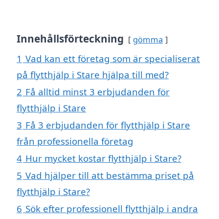
Innehållsförteckning
gömma
1
Vad kan ett företag som är specialiserat
på flytthjälp i Stare hjälpa till med?
2
Få alltid minst 3 erbjudanden för
flytthjälp i Stare
3
Få 3 erbjudanden för flytthjälp i Stare
från professionella företag
4
Hur mycket kostar flytthjälp i Stare?
5
Vad hjälper till att bestämma priset på
flytthjälp i Stare?
6
Sök efter professionell flytthjälp i andra