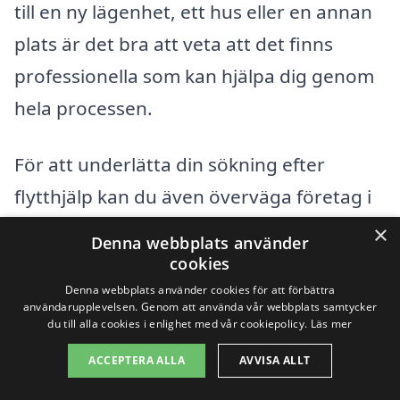
till en ny lägenhet, ett hus eller en annan
plats är det bra att veta att det finns
professionella som kan hjälpa dig genom
hela processen.
För att underlätta din sökning efter
flytthjälp kan du även överväga företag i
närliggande städer. Här är några av dem
×
Denna webbplats använder
som erbjuder flytthjälp:
cookies
Denna webbplats använder cookies för att förbättra
användarupplevelsen. Genom att använda vår webbplats samtycker
Strömstad
du till alla cookies i enlighet med vår cookiepolicy.
Läs mer
Tjärnö
ACCEPTERA ALLA
AVVISA ALLT