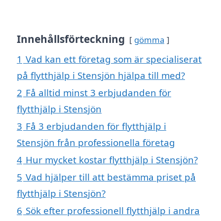
Innehållsförteckning
gömma
1
Vad kan ett företag som är specialiserat
på flytthjälp i Stensjön hjälpa till med?
2
Få alltid minst 3 erbjudanden för
flytthjälp i Stensjön
3
Få 3 erbjudanden för flytthjälp i
Stensjön från professionella företag
4
Hur mycket kostar flytthjälp i Stensjön?
5
Vad hjälper till att bestämma priset på
flytthjälp i Stensjön?
6
Sök efter professionell flytthjälp i andra