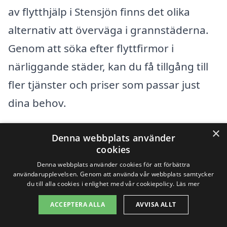
av flytthjälp i Stensjön finns det olika
alternativ att överväga i grannstäderna.
Genom att söka efter flyttfirmor i
närliggande städer, kan du få tillgång till
fler tjänster och priser som passar just
dina behov.
×
Några av de städer som ligger i närheten
Denna webbplats använder
cookies
av Stensjön inkluderar:
Denna webbplats använder cookies för att förbättra
användarupplevelsen. Genom att använda vår webbplats samtycker
Nässjö
du till alla cookies i enlighet med vår cookiepolicy.
Läs mer
ACCEPTERA ALLA
AVVISA ALLT
Bergösa