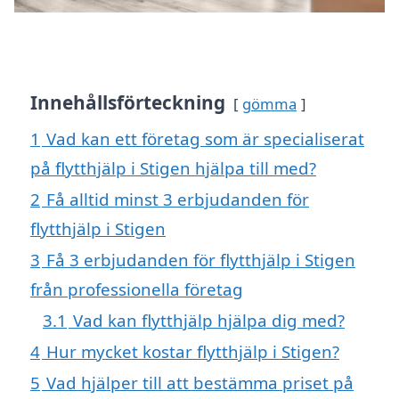
Innehållsförteckning
gömma
1
Vad kan ett företag som är specialiserat
på flytthjälp i Stigen hjälpa till med?
2
Få alltid minst 3 erbjudanden för
flytthjälp i Stigen
3
Få 3 erbjudanden för flytthjälp i Stigen
från professionella företag
3.1
Vad kan flytthjälp hjälpa dig med?
4
Hur mycket kostar flytthjälp i Stigen?
5
Vad hjälper till att bestämma priset på