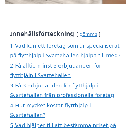
Innehållsförteckning
gömma
1
Vad kan ett företag som är specialiserat
på flytthjälp i Svartehallen hjälpa till med?
2
Få alltid minst 3 erbjudanden för
flytthjälp i Svartehallen
3
Få 3 erbjudanden för flytthjälp i
Svartehallen från professionella företag
4
Hur mycket kostar flytthjälp i
Svartehallen?
5
Vad hjälper till att bestämma priset på