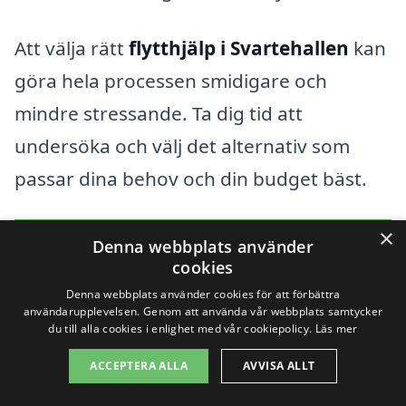
Att välja rätt
flytthjälp i Svartehallen
kan
göra hela processen smidigare och
mindre stressande. Ta dig tid att
undersöka och välj det alternativ som
passar dina behov och din budget bäst.
×
Få 3 erbjudanden, gratis och utan
Denna webbplats använder
cookies
förpliktelser
Denna webbplats använder cookies för att förbättra
användarupplevelsen. Genom att använda vår webbplats samtycker
du till alla cookies i enlighet med vår cookiepolicy.
Läs mer
Sök efter professionell
ACCEPTERA ALLA
AVVISA ALLT