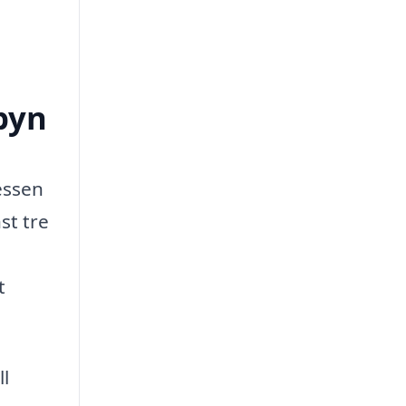
tbyn
essen
st tre
t
ll