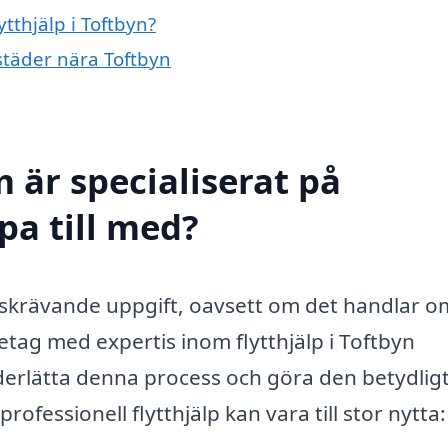
ytthjälp i Toftbyn?
 städer nära Toftbyn
 är specialiserat på
lpa till med?
dskrävande uppgift, oavsett om det handlar o
företag med expertis inom flytthjälp i Toftbyn
erlätta denna process och göra den betydlig
fessionell flytthjälp kan vara till stor nytta: