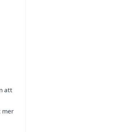
m att
t mer