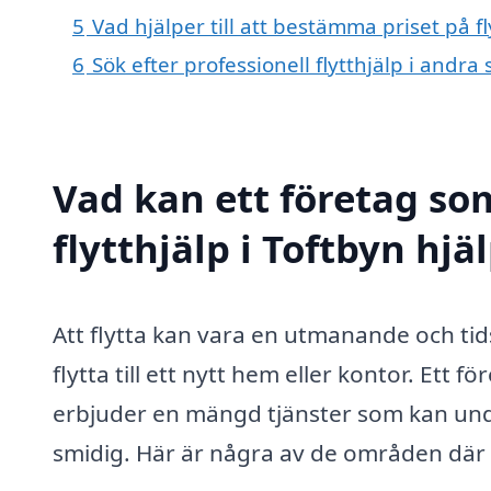
5
Vad hjälper till att bestämma priset på fl
6
Sök efter professionell flytthjälp i andra
Vad kan ett företag som
flytthjälp i Toftbyn hjä
Att flytta kan vara en utmanande och ti
flytta till ett nytt hem eller kontor. Ett 
erbjuder en mängd tjänster som kan und
smidig. Här är några av de områden där pro