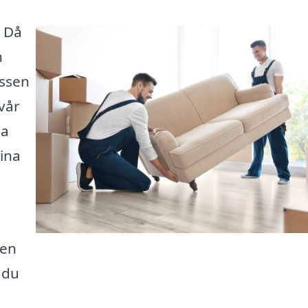
? Då
n
essen
vår
ta
sina
den
 du
t