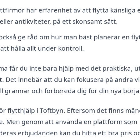
tfirmor har erfarenhet av att flytta känsliga e
ller antikviteter, på ett skonsamt sätt.
 också ge råd om hur man bäst planerar en flyt
 att hålla allt under kontroll.
rma får du inte bara hjälp med det praktiska, u
. Det innebär att du kan fokusera på andra vi
ill grannar och förbereda dig för din nya börja
g för flytthjälp i Toftbyn. Eftersom det finns må
de. Men genom att använda en plattform som
 deras erbjudanden kan du hitta ett bra pris o