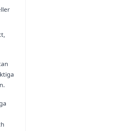
ller
t,
tan
ktiga
n.
nga
ch