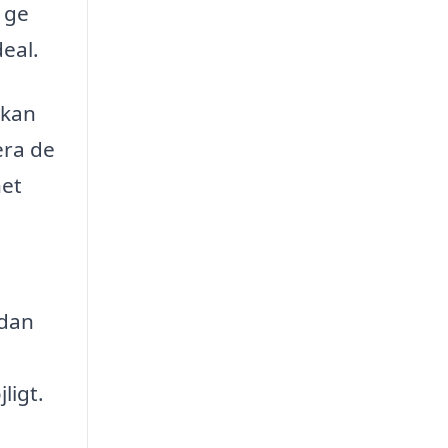
 ge
deal.
 kan
era de
het
rdan
ligt.