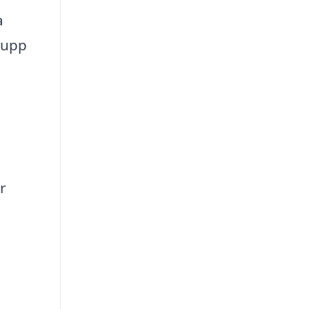
a
a upp
r