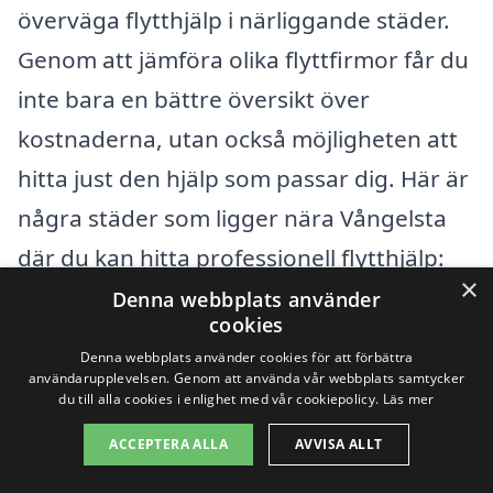
överväga flytthjälp i närliggande städer.
Genom att jämföra olika flyttfirmor får du
inte bara en bättre översikt över
kostnaderna, utan också möjligheten att
hitta just den hjälp som passar dig. Här är
några städer som ligger nära Vångelsta
där du kan hitta professionell flytthjälp:
×
Denna webbplats använder
cookies
Uppsala
Denna webbplats använder cookies för att förbättra
Bälinge
användarupplevelsen. Genom att använda vår webbplats samtycker
du till alla cookies i enlighet med vår cookiepolicy.
Läs mer
Sigtuna
ACCEPTERA ALLA
AVVISA ALLT
Östhammar