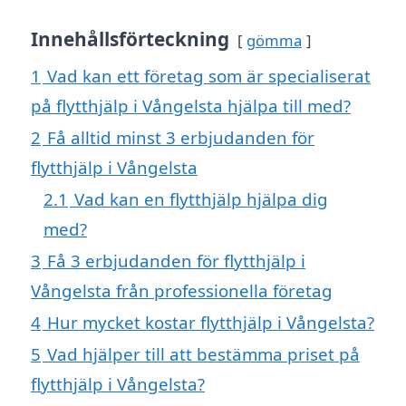
Innehållsförteckning
gömma
1
Vad kan ett företag som är specialiserat
på flytthjälp i Vångelsta hjälpa till med?
2
Få alltid minst 3 erbjudanden för
flytthjälp i Vångelsta
2.1
Vad kan en flytthjälp hjälpa dig
med?
3
Få 3 erbjudanden för flytthjälp i
Vångelsta från professionella företag
4
Hur mycket kostar flytthjälp i Vångelsta?
5
Vad hjälper till att bestämma priset på
flytthjälp i Vångelsta?