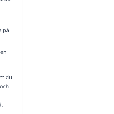
s på
den
att du
 och
å.