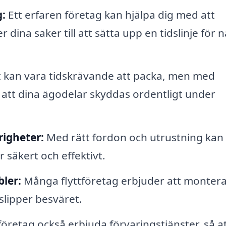
g:
Ett erfaren företag kan hjälpa dig med att
 dina saker till att sätta upp en tidslinje för n
 kan vara tidskrävande att packa, men med
a att dina ägodelar skyddas ordentligt under
righeter:
Med rätt fordon och utrustning kan
 säkert och effektivt.
ler:
Många flyttföretag erbjuder att montera
slipper besväret.
öretag också erbjuda förvaringstjänster, så a