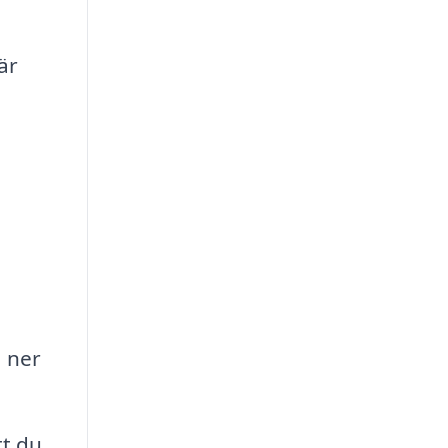
är
 ner
tt du