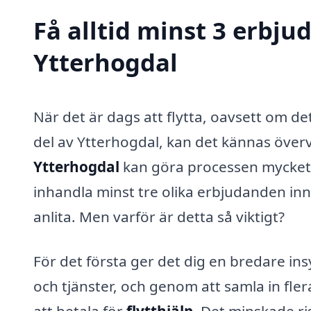
Få alltid minst 3 erbjud
Ytterhogdal
När det är dags att flytta, oavsett om det
del av Ytterhogdal, kan det kännas överv
Ytterhogdal
kan göra processen mycket s
inhandla minst tre olika erbjudanden inna
anlita. Men varför är detta så viktigt?
För det första ger det dig en bredare in
och tjänster, och genom att samla in fler
att betala för
flytthjälp
. Det minskade ri