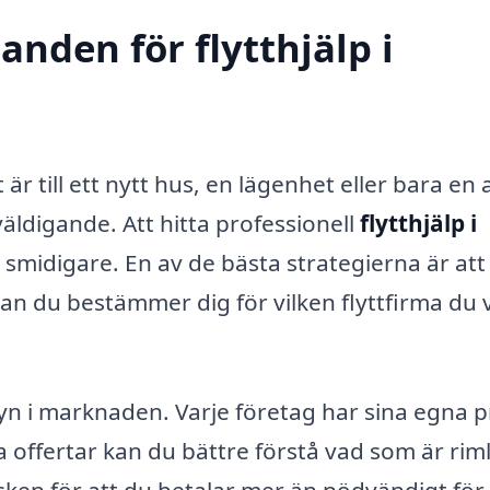
anden för flytthjälp i
 är till ett nytt hus, en lägenhet eller bara en
äldigande. Att hitta professionell
flytthjälp i
midigare. En av de bästa strategierna är att a
n du bestämmer dig för vilken flyttfirma du vi
syn i marknaden. Varje företag har sina egna p
a offertar kan du bättre förstå vad som är riml
sken för att du betalar mer än nödvändigt för