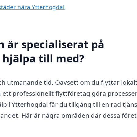
a städer nära Ytterhogdal
 är specialiserat på
 hjälpa till med?
h utmanande tid. Oavsett om du flyttar lokal
n ett professionellt flyttföretag göra processe
p i Ytterhogdal får du tillgång till en rad tjän
ttandet. Här är några områden där dessa före