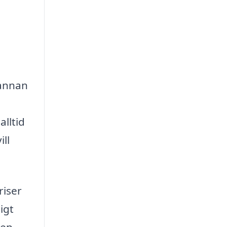
 annan
lltid
ll
riser
igt
 en