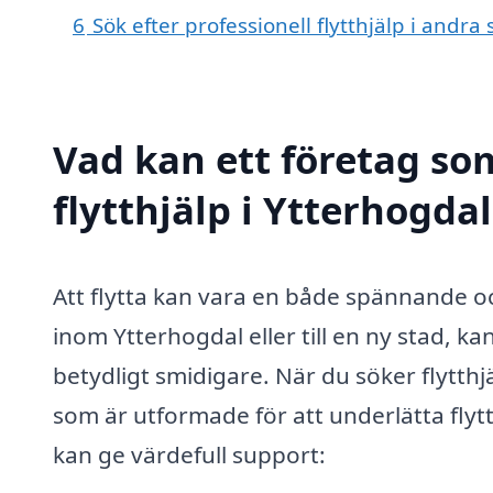
6
Sök efter professionell flytthjälp i andr
Vad kan ett företag som
flytthjälp i Ytterhogdal
Att flytta kan vara en både spännande oc
inom Ytterhogdal eller till en ny stad, ka
betydligt smidigare. När du söker flytthjäl
som är utformade för att underlätta fly
kan ge värdefull support: