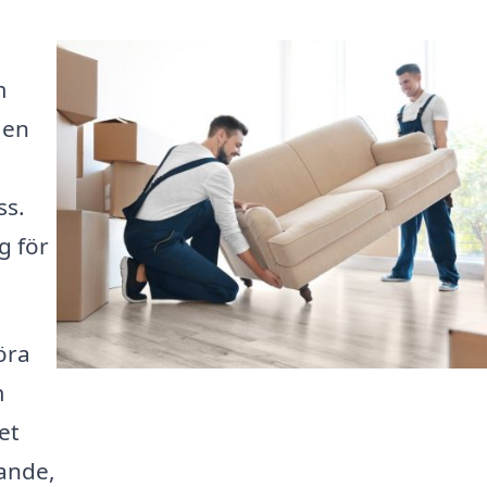
m
 en
ss.
g för
öra
m
et
dande,