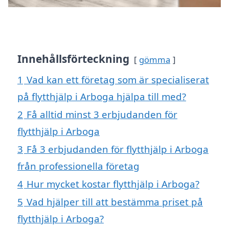
Innehållsförteckning
gömma
1
Vad kan ett företag som är specialiserat
på flytthjälp i Arboga hjälpa till med?
2
Få alltid minst 3 erbjudanden för
flytthjälp i Arboga
3
Få 3 erbjudanden för flytthjälp i Arboga
från professionella företag
4
Hur mycket kostar flytthjälp i Arboga?
5
Vad hjälper till att bestämma priset på
flytthjälp i Arboga?