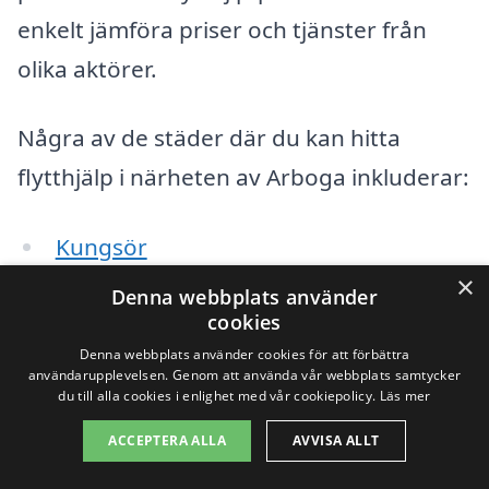
enkelt jämföra priser och tjänster från
olika aktörer.
Några av de städer där du kan hitta
flytthjälp i närheten av Arboga inkluderar:
Kungsör
×
Denna webbplats använder
Västerås
cookies
Skinnskatteberg
Denna webbplats använder cookies för att förbättra
användarupplevelsen. Genom att använda vår webbplats samtycker
du till alla cookies i enlighet med vår cookiepolicy.
Läs mer
Fagersta
ACCEPTERA ALLA
AVVISA ALLT
Hallstahammar