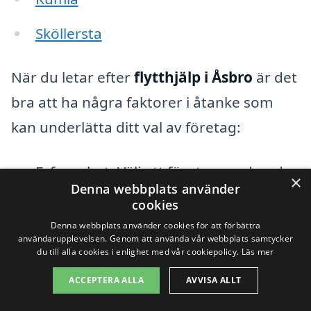
Sköllersta
När du letar efter
flytthjälp i Åsbro
är det
bra att ha några faktorer i åtanke som
kan underlätta ditt val av företag:
Erfarenhet: Välj ett företag med goda
×
Denna webbplats använder
referenser och erfarenhet av liknande
cookies
uppdrag.
Denna webbplats använder cookies för att förbättra
användarupplevelsen. Genom att använda vår webbplats samtycker
du till alla cookies i enlighet med vår cookiepolicy.
Läs mer
Erbjudande: Jämför priser och tjänster
från olika företag för att hitta det
ACCEPTERA ALLA
AVVISA ALLT
bästa erbjudandet.