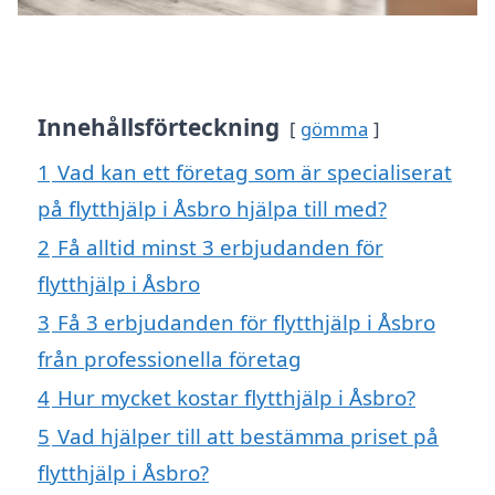
Innehållsförteckning
gömma
1
Vad kan ett företag som är specialiserat
på flytthjälp i Åsbro hjälpa till med?
2
Få alltid minst 3 erbjudanden för
flytthjälp i Åsbro
3
Få 3 erbjudanden för flytthjälp i Åsbro
från professionella företag
4
Hur mycket kostar flytthjälp i Åsbro?
5
Vad hjälper till att bestämma priset på
flytthjälp i Åsbro?