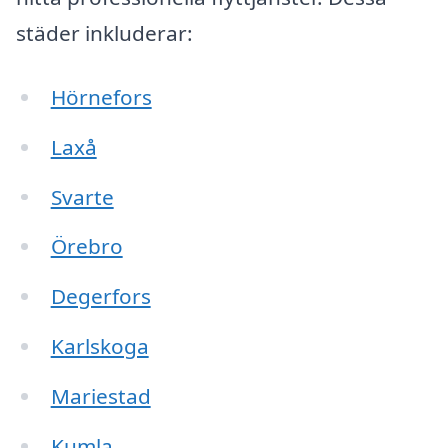
städer inkluderar:
Hörnefors
Laxå
Svarte
Örebro
Degerfors
Karlskoga
Mariestad
Kumla