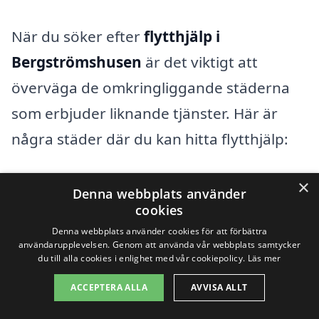
När du söker efter
flytthjälp i
Bergströmshusen
är det viktigt att
överväga de omkringliggande städerna
som erbjuder liknande tjänster. Här är
några städer där du kan hitta flytthjälp:
Staffanstorp
×
Denna webbplats använder
cookies
Lund
Denna webbplats använder cookies för att förbättra
användarupplevelsen. Genom att använda vår webbplats samtycker
Malmö
du till alla cookies i enlighet med vår cookiepolicy.
Läs mer
Trelleborg
ACCEPTERA ALLA
AVVISA ALLT