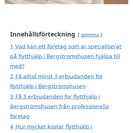
Innehållsförteckning
gömma
1
Vad kan ett företag som är specialiserat
på flytthjälp i Bergströmshusen hjälpa till
med?
2
Få alltid minst 3 erbjudanden för
flytthjälp i Bergströmshusen
3
Få 3 erbjudanden för flytthjälp i
Bergströmshusen från professionella
företag
4
Hur mycket kostar flytthjälp i