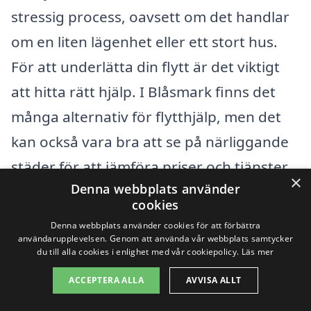
stressig process, oavsett om det handlar
om en liten lägenhet eller ett stort hus.
För att underlätta din flytt är det viktigt
att hitta rätt hjälp. I Blåsmark finns det
många alternativ för flytthjälp, men det
kan också vara bra att se på närliggande
städer för att jämföra priser och tjänster.
×
Denna webbplats använder
Genom att söka efter flytthjälp i
Piteå
,
cookies
Älvsbyn
,
Luleå
,
Boden
, Notvik, eller
Denna webbplats använder cookies för att förbättra
Haparanda
kan du få en bredare överblick
användarupplevelsen. Genom att använda vår webbplats samtycker
du till alla cookies i enlighet med vår cookiepolicy.
Läs mer
av vad som erbjuds i regionen.
ACCEPTERA ALLA
AVVISA ALLT