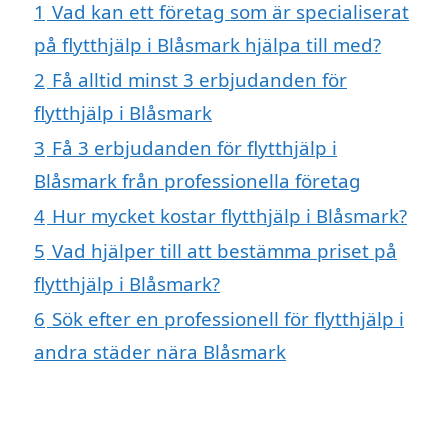
1
Vad kan ett företag som är specialiserat
på flytthjälp i Blåsmark hjälpa till med?
2
Få alltid minst 3 erbjudanden för
flytthjälp i Blåsmark
3
Få 3 erbjudanden för flytthjälp i
Blåsmark från professionella företag
4
Hur mycket kostar flytthjälp i Blåsmark?
5
Vad hjälper till att bestämma priset på
flytthjälp i Blåsmark?
6
Sök efter en professionell för flytthjälp i
andra städer nära Blåsmark