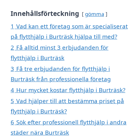
Innehållsförteckning
gömma
1
Vad kan ett företag som är specialiserat
på flytthjälp i Burträsk hjälpa till med?
2
Få alltid minst 3 erbjudanden för
flytthjälp i Burträsk
3
Få tre erbjudanden för flytthjälp i
Burträsk från professionella företag
4
Hur mycket kostar flytthjälp i Burträsk?
5
Vad hjälper till att bestämma priset på
flytthjälp i Burträsk?
6
Sök efter professionell flytthjälp i andra
städer nära Burträsk