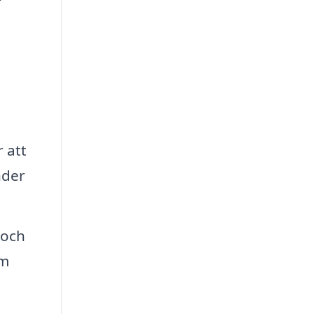
 att
nder
 och
om