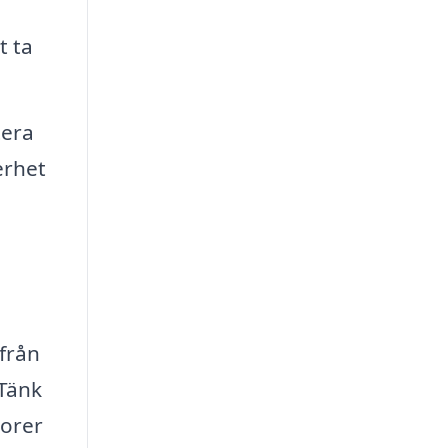
t ta
tera
erhet
h
 från
 Tänk
torer