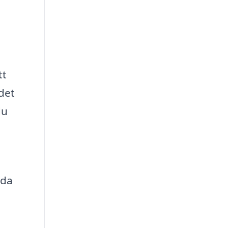
tt
det
du
rda