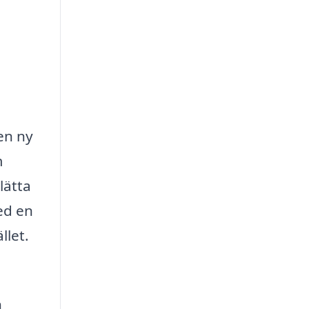
 en ny
m
lätta
med en
llet.
n