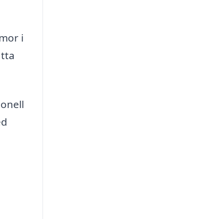
rmor i
ätta
ionell
ed