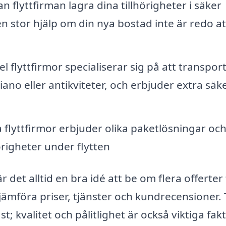
flyttfirman lagra dina tillhörigheter i säker
en stor hjälp om din nya bostad inte är redo at
l flyttfirmor specialiserar sig på att transpor
ano eller antikviteter, och erbjuder extra säk
flyttfirmor erbjuder olika paketlösningar oc
örigheter under flytten
r det alltid en bra idé att be om flera offerter
 jämföra priser, tjänster och kundrecensioner.
äst; kvalitet och pålitlighet är också viktiga fak